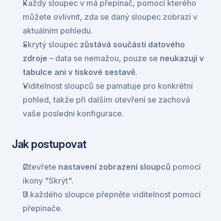
Každý sloupec v má přepínač, pomocí kterého 
můžete ovlivnit, zda se daný sloupec zobrazí v 
aktuálním pohledu.
Skrytý sloupec 
zůstává součástí datového 
zdroje
 – data se nemažou, pouze se 
neukazují v 
tabulce ani v tiskové sestavě
.
Viditelnost sloupců se pamatuje pro konkrétní 
pohled, takže při dalším otevření se zachová 
vaše poslední konfigurace.
Jak postupovat
Otevřete 
nastavení zobrazení sloupců
 pomocí 
ikony "Skrýt".
U každého sloupce přepněte viditelnost pomocí 
přepínače.