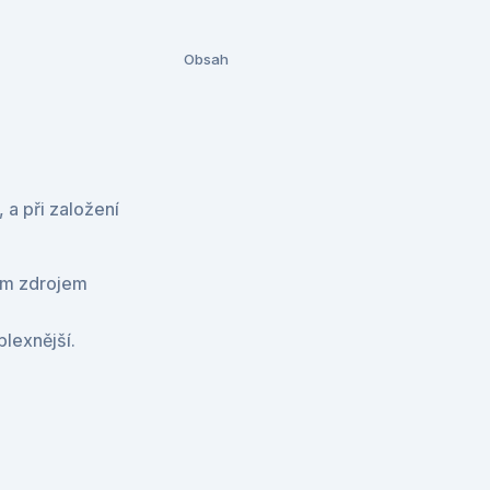
Obsah
a při založení 
ým zdrojem 
plexnější.