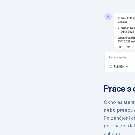
Práce s
Okno asistent
nebo přesou
Po zahájení c
procházet data
zahájen.