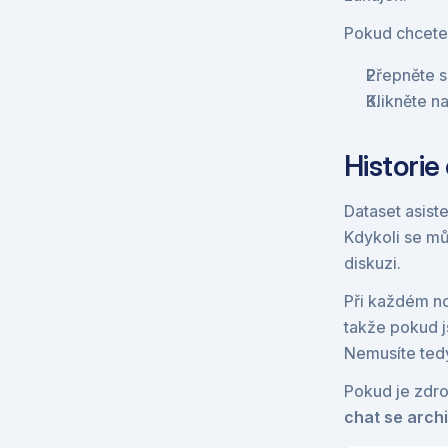
Pokud chcete
Přepněte s
Klikněte na
Historie
Dataset asiste
Kdykoli se můž
diskuzi.
Při každém no
takže pokud j
Nemusíte tedy
Pokud je zdro
chat se arch