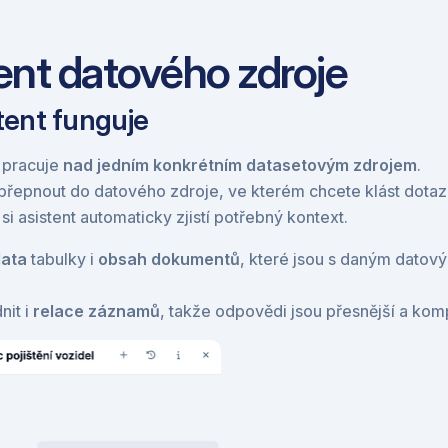
ent datového zdroje
tent funguje
 pracuje 
nad jedním konkrétním datasetovým zdrojem
.
 přepnout do datového zdroje, ve kterém chcete klást dotaz, 
i asistent automaticky zjistí potřebný kontext.
ata
 tabulky i 
obsah dokumentů
, které jsou s daným datov
.
it i 
relace záznamů
, takže odpovědi jsou přesnější a kom