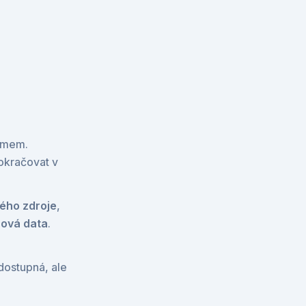
namem.
pokračovat v 
vého zdroje
, 
 nová data
.
, historie chatu zůstává dostupná, ale 