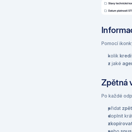
Informa
Pomocí ikonk
kolik 
kredi
z jaké 
age
Zpětná 
Po každé odp
přidat 
zpě
doplnit krá
zkopírova
nebo 
spus