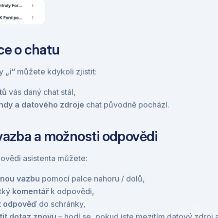
ce o chatu
y 
„i“
 můžete kdykoli zjistit:
tů
 vás daný chat stál,
ndy a datového zdroje
 chat původně pochází.
vazba a možnosti odpovědi
ovědi asistenta můžete:
tnou vazbu
 pomocí palce nahoru / dolů,
tký 
komentář
 k odpovědi,
t odpověď
 do schránky,
tit dotaz znovu
 – hodí se, pokud jste mezitím datový zdroj a