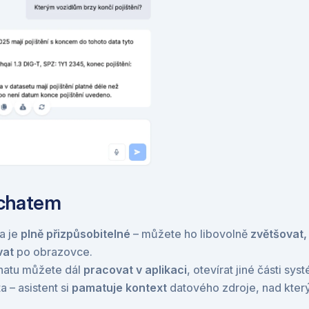
 chatem
a je 
plně přizpůsobitelné
 – můžete ho libovolně 
zvětšovat,
vat
 po obrazovce.
hatu můžete dál 
pracovat v aplikaci
, otevírat jiné části sys
 – asistent si 
pamatuje kontext
 datového zdroje, nad který