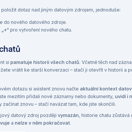
 položit dotaz nad jiným datovým zdrojem, jednoduše:
e do nového datového zdroje.
 
„+“
 pro vytvoření nového chatu.
 chatů
nt si 
pamatuje historii všech chatů
. Včetně těch nad záz
ete vrátit ke starší konverzaci – stačí ji otevřít v historii a 
vém dotazu si asistent znovu načte 
aktuální kontext dato
ste mezitím přidali nové záznamy nebo dokumenty, 
uvidí i
 začínat znovu – stačí navázat tam, kde jste skončili.
jový datový zdroj později 
vymazán
ivuje
 a 
nelze v něm pokračovat
.