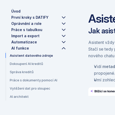
Úvod
Asist
První kroky s DATIFY
Oprávnění a role
Jak asis
Práce s tabulkou
Import a export
Automatizace
Asistent vždy
AI funkce
Stačí se tedy
nového chatu s
Asistent datového zdroje
Dokoupení AI kreditů
Vidí 
metad
Správa kreditů
propojené
Umí zohledn
Práce s dokumenty pomocí AI
Vytěžení dat pro sloupec
AI architekt