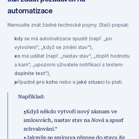
automatizace
Nemusíte znát žádné technické pojmy. Stačí popsat:
kdy
 se má automatizace spustit (např. „po 
vytvoření“, „když se změní stav“),
co
 má udělat (např. „nastav stav“, „doplň hodnotu 
a kam“, „upozorni uživatele notifikací s textem: 
doplníte text
“),
případně 
pro koho
 nebo 
v jaké situaci
 to platí.
Například:
„Když někdo vytvoří nový záznam ve 
smlouvách, nastav stav na 
Nová
 a spusť 
schvalování.“
„Jakmile se smlouva přepne do stavu 
Ke 