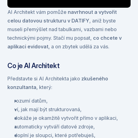
AI Architekt vám pomůže 
navrhnout a vytvořit 
celou datovou strukturu v DATIFY
, aniž byste 
museli přemýšlet nad tabulkami, vazbami nebo 
technickými pojmy. Stačí mu popsat, 
co chcete v 
aplikaci evidovat
, a on zbytek udělá za vás.
Co je AI Architekt
Představte si AI Architekta jako 
zkušeného 
konzultanta
, který:
rozumí datům,
ví, jak mají být strukturovaná,
dokáže je okamžitě vytvořit přímo v aplikaci,
automaticky vytváří datové zdroje,
doplní je sloupci, které potřebuješ,