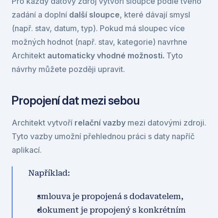
Pro každý datový zdroj vytvoří sloupce podle tvého 
zadání a doplní 
další sloupce
, které dávají smysl 
(např. stav, datum, typ). Pokud má sloupec více 
možných hodnot (např. stav, kategorie) navrhne 
Architekt 
automaticky vhodné možnosti. 
Tyto 
návrhy můžete později upravit.
Propojení dat mezi sebou
Architekt vytvoří 
relační vazby
 mezi datovými zdroji. 
Tyto vazby umožní přehlednou práci s daty napříč 
aplikací.
Například:
smlouva je propojená s dodavatelem,
dokument je propojený s konkrétním 